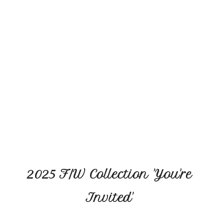
2025 F/W Collection 'You're
Invited'