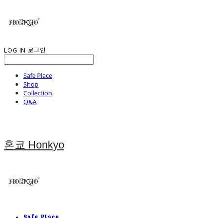
LOG IN
로그인
Safe Place
Shop
Collection
Q&A
혼쿄 Honkyo
Safe Place