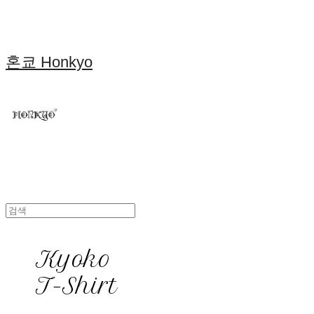
혼쿄 Honkyo
Kyoko
T-Shirt