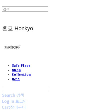
혼쿄 Honkyo
Safe Place
Shop
Collection
Q&A
Search
검색
Log In
로그인
Cart
장바구니